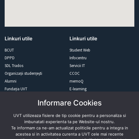
Linkuri utile
Linkuri utile
BCUT
Student Web
DPPD
Infocentru
SDL Trados
Servicii IT
Organizații studențești
CCOC
Alumni
memoQ
Fundația UVT
E-learning
Newsletter
Resurse Online
Informare Cookies
UVT utilizeaza fisiere de tip cookie pentru a personaliza si
Revista presei
imbunatati experienta ta pe Website-ul nostru.
Te informam ca ne-am actualizat politicile pentru a integra in
acestea si in activitatea curenta a UVT cele mai recente