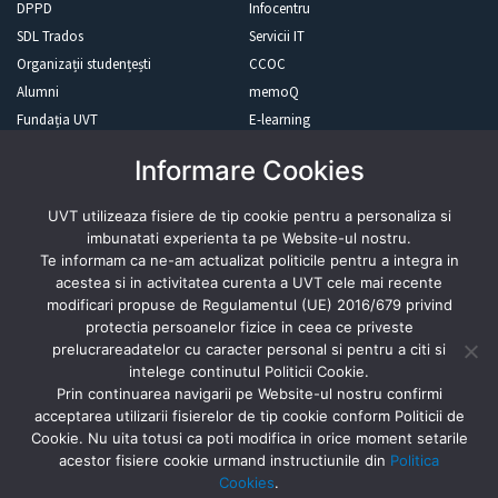
DPPD
Infocentru
SDL Trados
Servicii IT
Organizații studențești
CCOC
Alumni
memoQ
Fundația UVT
E-learning
Newsletter
Resurse Online
Informare Cookies
UVT utilizeaza fisiere de tip cookie pentru a personaliza si
Revista presei
imbunatati experienta ta pe Website-ul nostru.
Te informam ca ne-am actualizat politicile pentru a integra in
acestea si in activitatea curenta a UVT cele mai recente
modificari propuse de Regulamentul (UE) 2016/679 privind
protectia persoanelor fizice in ceea ce priveste
Abonează-te
prelucrareadatelor cu caracter personal si pentru a citi si
intelege continutul Politicii Cookie.
Prin continuarea navigarii pe Website-ul nostru confirmi
acceptarea utilizarii fisierelor de tip cookie conform Politicii de
Cookie. Nu uita totusi ca poti modifica in orice moment setarile
acestor fisiere cookie urmand instructiunile din
Politica
Cookies
.
© Universitatea de Vest din Timișoara 2024