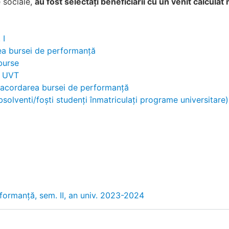
 sociale,
au fost selectați beneficiarii cu un venit calculat
 I
rea bursei de performanță
burse
r UVT
u acordarea bursei de performanță
solventi/foști studenți înmatriculați programe universitare
formanță, sem. II, an univ. 2023-2024