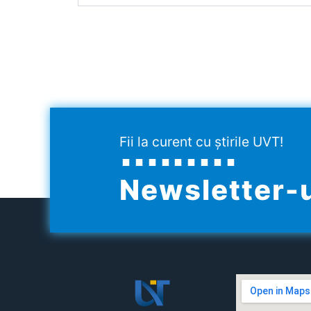
Fii la curent cu știrile UVT!
Newsletter-