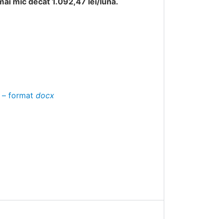
 mai mic decât 1.092,47 lei/lună.
) – format
docx